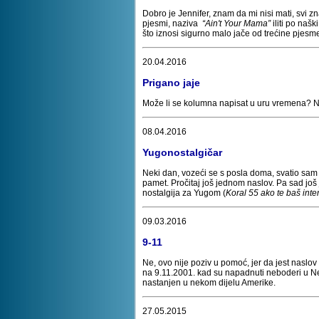
Dobro je Jennifer, znam da mi nisi mati, svi z
pjesmi, naziva
“Ain't Your Mama”
iliti po našk
što iznosi sigurno malo jače od trećine pjes
20.04.2016
Prigano jaje
Može li se kolumna napisat u uru vremena? Ne
08.04.2016
Yugonostalgičar
Neki dan, vozeći se s posla doma, svatio sam d
pamet. Pročitaj još jednom naslov. Pa sad još 
nostalgija za Yugom (
Koral 55 ako te baš inte
09.03.2016
9-11
Ne, ovo nije poziv u pomoć, jer da jest naslov 
na 9.11.2001. kad su napadnuti neboderi u N
nastanjen u nekom dijelu Amerike.
27.05.2015