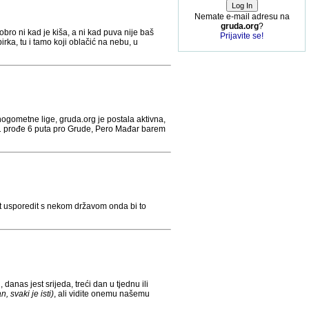
Nemate e-mail adresu na
gruda.org
?
bro ni kad je kiša, a ni kad puva nije baš
Prijavite se!
rka, tu i tamo koji oblačić na nebu, u
ogometne lige, gruda.org je postala aktivna,
 11 prođe 6 puta pro Grude, Pero Mađar barem
ot usporedit s nekom državom onda bi to
anas jest srijeda, treći dan u tjednu ili
, svaki je isti)
, ali vidite onemu našemu