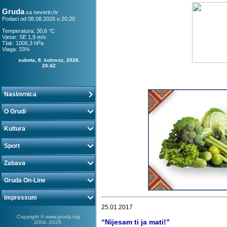
Gruda
sa
neverin.hr
Podaci od 08.08.2026 u 20:20
Temperatura: 30,6 °C
Vjetar: SE 1,9 m/s
Tlak: 1006,3 hPa
Vlaga: 33%
subota, 8. kolovoz, 2026.
20:42
Naslovnica
O Grudi
Kultura
Sport
Zabava
Gruda On-Line
Impressum
25.01.2017
Copyright © www.gruda.org
“Nijesam ti ja mati!”
2004.-2025.