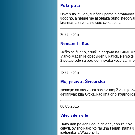
Pola-pola
Osvanulo je lijep, sunčan i pomalo prohladan s
ugodno, a nemoj me ni oblaka puno, nego vako 
krošnjama drveća se čuje cvrkut ptica...
20.05.2015
Nemam Ti Kad
Nešto se čudno, drukčije događa na Grudi, vl
Marko Macan je opet viđen u kafiću. Nemojte d
2 puta prođe sa beciklom, svaku veče zamiriše
13.05.2015
Moj je život Švicarska
Nemojte da vas zbuni naslov, moj život nije Š
definitivno bila Grčka, kad ima ono stvarno loš
06.05.2015
Vile, vile i vile
I tako dan po dan i dođe srijeda, dan za novu 
četvrti, ovisno kako 'ko računa tjedan, nama 
iseljeniku iz Watsonvilla...