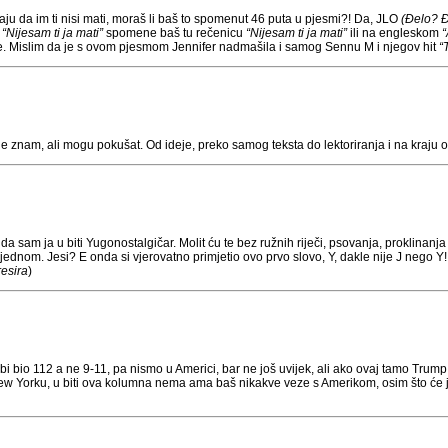
naju da im ti nisi mati, moraš li baš to spomenut 46 puta u pjesmi?! Da, JLO
(Đelo? Đ
i
“Nijesam ti ja mati”
spomene baš tu rečenicu
“Nijesam ti ja mati”
ili na engleskom
“
me. Mislim da je s ovom pjesmom Jennifer nadmašila i samog Sennu M i njegov hit
“
 znam, ali mogu pokušat. Od ideje, preko samog teksta do lektoriranja i na kraju 
a sam ja u biti Yugonostalgičar. Molit ću te bez ružnih riječi, psovanja, proklinanj
jednom. Jesi? E onda si vjerovatno primjetio ovo prvo slovo, Y, dakle nije J nego Y
resira
)
bi bio 112 a ne 9-11, pa nismo u Americi, bar ne još uvijek, ali ako ovaj tamo Trump 
ew Yorku, u biti ova kolumna nema ama baš nikakve veze s Amerikom, osim što će j