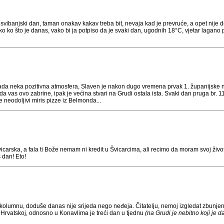
vibanjski dan, taman onakav kakav treba bit, nevaja kad je prevruće, a opet nije do
ko što je danas, vako bi ja potpiso da je svaki dan, ugodnih 18°C, vjetar lagano pi
ada neka pozitivna atmosfera, Slaven je nakon dugo vremena prvak 1. županijske n
a vas ovo zabrine, ipak je većina stvari na Grudi ostala ista. Svaki dan pruga br.
 neodoljivi miris pizze iz Belmonda...
vicarska, a fala ti Bože nemam ni kredit u Švicarcima, ali recimo da moram svoj živ
 dan! Eto!
kolumnu, doduše danas nije srijeda nego neđeja. Čitatelju, nemoj izgledat zbunjen, d
u Hrvatskoj, odnosno u Konavlima je treći dan u tjednu
(na Grudi je nebitno koji je dan