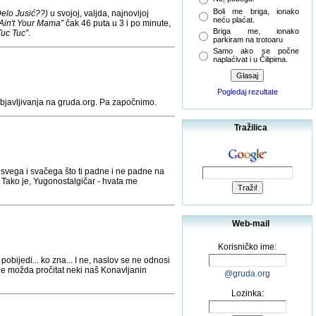
Boli me briga, ionako
elo Jusić??)
u svojoj, valjda, najnovijoj
neću plaćat.
Ain't Your Mama”
čak 46 puta u 3 i po minute,
Briga me, ionako
Tuc Tuc
”
.
parkiram na trotoaru
Samo ako se počne
naplaćivat i u Čilipima.
Pogledaj rezultate
objavljivanja na gruda.org. Pa započnimo.
Tražilica
a svega i svačega što ti padne i ne padne na
! Tako je, Yugonostalgičar - hvata me
Web-mail
Korisničko ime:
pobijedi... ko zna... I ne, naslov se ne odnosi
e možda pročitat neki naš Konavljanin
@gruda.org
Lozinka: