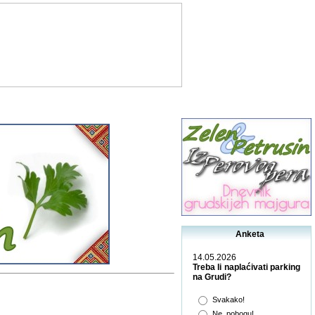
Anketa
14.05.2026
Treba li naplaćivati parking
na Grudi?
Svakako!
Ne, pobogu!