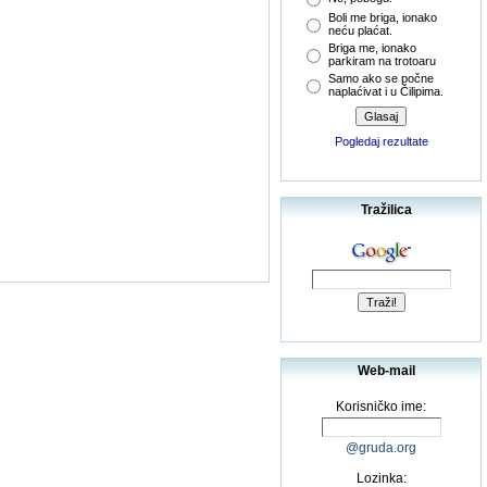
Boli me briga, ionako
neću plaćat.
Briga me, ionako
parkiram na trotoaru
Samo ako se počne
naplaćivat i u Čilipima.
Pogledaj rezultate
Tražilica
Web-mail
Korisničko ime:
@gruda.org
Lozinka: