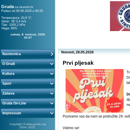
Gruda
sa
neverin.hr
Podaci od 08.08.2026 u 00:20
Temperatura: 20,9 °C
Vjetar: SE 0,4 m/s
Tlak: 1005,2 hPa
Vlaga: 80%
subota, 8. kolovoz, 2026.
00:57
Novosti, 28.05.2026
Naslovnica
Prvi pljesak
O Grudi
Tr
Kultura
Do
ta
Sport
Zabava
D
dj
Gruda On-Line
ne
Impressum
Pozivamo vas da nam se pridružite 29. svib
Copyright © www.gruda.org
2004.-2025.
Vidimo se!