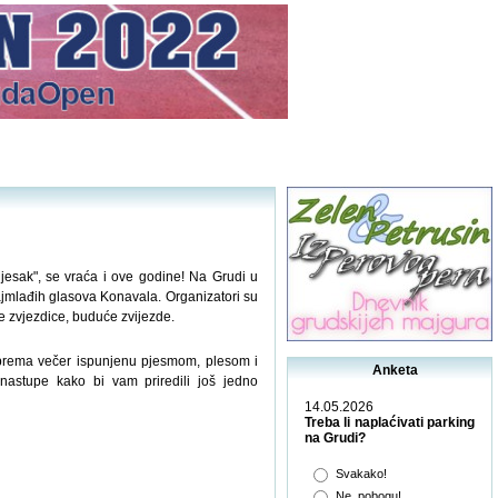
jesak", se vraća i ove godine! Na Grudi u
ajmlađih glasova Konavala. Organizatori su
e zvjezdice, buduće zvijezde.
iprema večer ispunjenu pjesmom, plesom i
Anketa
 nastupe kako bi vam priredili još jedno
14.05.2026
Treba li naplaćivati parking
na Grudi?
Svakako!
Ne, pobogu!