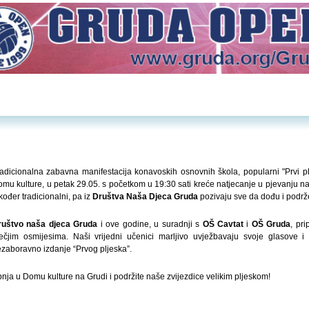
adicionalna zabavna manifestacija konavoskih osnovnih škola, popularni "Prvi pl
mu kulture, u petak 29.05. s početkom u 19:30 sati kreće natjecanje u pjevanju n
kođer tradicionalni, pa iz
Društva Naša Djeca Gruda
pozivaju sve da dođu i podrž
ruštvo naša djeca Gruda
i ove godine, u suradnji s
OŠ Cavtat
i
OŠ Gruda
, pr
ečjim osmijesima. Naši vrijedni učenici marljivo uvježbavaju svoje glasove i
zaboravno izdanje “Prvog pljeska”.
nja u Domu kulture na Grudi i podržite naše zvijezdice velikim pljeskom!