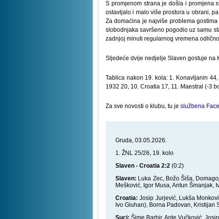
S promjenom strana je došla i promjena st
ostavljalo i malo više prostora u obrani, pa
Za domaćina je najviše problema gostima
slobodnjaka savršeno pogodio uz samu stativ
zadnjoj minuti regularnog vremena odlično 
Sljedeće dvije nedjelje Slaven gostuje na K
Tablica nakon 19. kola: 1. Konavljanin 44
1932 20, 10. Croatia 17, 11. Maestral (-3 b
Za sve novosti o klubu, tu je
službena Face
Gruda, 03.05.2026.
1. ŽNL 25/26, 19. kolo
Slaven - Croatia 2:2
(0:2)
Slaven:
Luka Zec, Božo Šiša, Domagoj M
Mešković, Igor Musa, Antun Šmanjak, I
Croatia:
Josip Jurjević, Lukša Monković
Ivo Gluhan), Borna Padovan, Kristijan 
Suci:
Šime Barbir, Ante Vučković, Josi