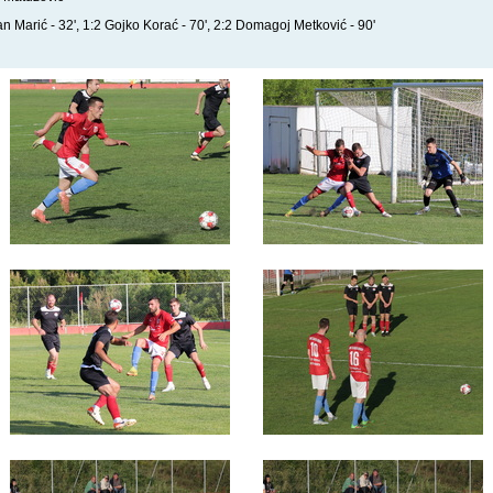
an Marić - 32', 1:2 Gojko Korać - 70', 2:2 Domagoj Metković - 90'