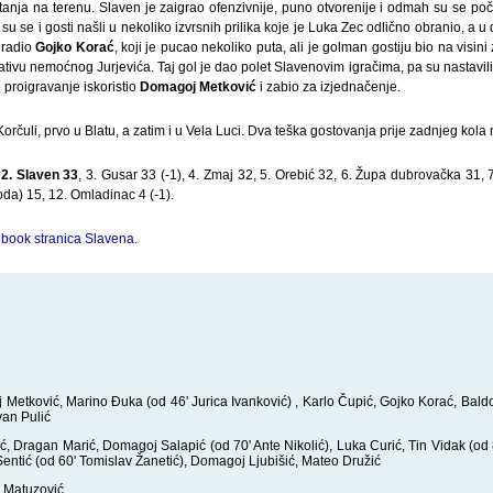
anja na terenu. Slaven je zaigrao ofenzivnije, puno otvorenije i odmah su se počel
 su se i gosti našli u nekoliko izvrsnih prilika koje je Luka Zec odlično obranio, a u
 radio
Gojko Korać
, koji je pucao nekoliko puta, ali je golman gostiju bio na visin
u nemoćnog Jurjevića. Taj gol je dao polet Slavenovim igračima, pa su nastavili s p
proigravanje iskoristio
Domagoj Metković
i zabio za izjednačenje.
orčuli, prvo u Blatu, a zatim i u Vela Luci. Dva teška gostovanja prije zadnjeg kola 
,
2. Slaven 33
, 3. Gusar 33 (-1), 4. Zmaj 32, 5. Orebić 32, 6. Župa dubrovačka 31,
oda) 15, 12. Omladinac 4 (-1).
book stranica Slavena
.
etković, Marino Đuka (od 46' Jurica Ivanković) , Karlo Čupić, Gojko Korać, Baldo
van Pulić
, Dragan Marić, Domagoj Salapić (od 70' Ante Nikolić), Luka Curić, Tin Vidak (od 8
Sentić (od 60' Tomislav Žanetić), Domagoj Ljubišić, Mateo Družić
p Matuzović