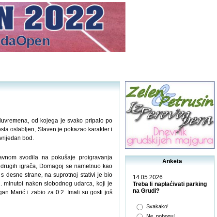
oluvremena, od kojega je svako pripalo po
sta oslabljen, Slaven je pokazao karakter i
 vrijedan bod.
avnom svodila na pokušaje proigravanja
Anketa
u drugih igrača, Domagoj se nametnuo kao
 s desne strane, na suprotnoj stativi je bio
14.05.2026
. minutoi nakon slobodnog udarca, koji je
Treba li naplaćivati parking
na Grudi?
n Marić i zabio za 0:2. Imali su gosti još
Svakako!
Ne, pobogu!