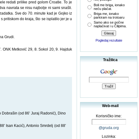
e redati prilike pred golom Croatie. To je
Boli me briga, ionako
 dva navrata se nisu najbolje ni sami snašli.
neću plaćat.
i zadatka. Sve do 70. minute kad je Gojko iz
Briga me, ionako
parkiram na trotoaru
ritiskom do kraja, što se isplatilo jer je u
Samo ako se počne
naplaćivat i u Čilipima.
na Grudi.
Pogledaj rezultate
 7. ONK Metković 29, 8. Sokol 20, 9. Hajduk
Tražilica
Web-mail
 Dobrašin (od 86' Juraj Radonić), Dino
Korisničko ime:
8' Isan Kacić), Antonio Smrdelj (od 88'
@gruda.org
Lozinka: