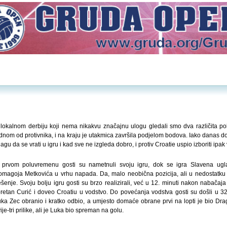
lokalnom derbiju koji nema nikakvu značajnu ulogu gledali smo dva različita p
dnom od protivnika, i na kraju je utakmica završila podjelom bodova. Iako danas do
agu da se vrati u igru i kad sve ne izgleda dobro, i protiv Croatie uspio izboriti ipak
 prvom poluvremenu gosti su nametnuli svoju igru, dok se igra Slavena ugl
magoja Metkovića u vrhu napada. Da, malo neobična pozicija, ali u nedostatk
ešenje. Svoju bolju igru gosti su brzo realizirali, već u 12. minuti nakon nabačaja
retan Curić i doveo Croatiu u vodstvo. Do povećanja vodstva gosti su došli u 32
ka Zec obranio i kratko odbio, a umjesto domaće obrane prvi na lopti je bio Draga
ije-tri prilike, ali je Luka bio spreman na golu.