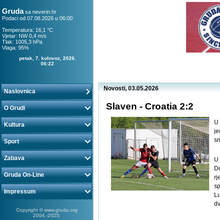
Gruda
sa
neverin.hr
Podaci od 07.08.2026 u 06:00
Temperatura: 16,1 °C
Vjetar: NW 0,4 m/s
Tlak: 1005,3 hPa
Vlaga: 95%
petak, 7. kolovoz, 2026.
06:22
Novosti, 03.05.2026
Naslovnica
Slaven - Croatia 2:2
O Grudi
U 
Kultura
je
sn
Sport
Zabava
U
Do
Gruda On-Line
rj
sp
Impressum
Lu
dv
Copyright © www.gruda.org
2004.-2025.