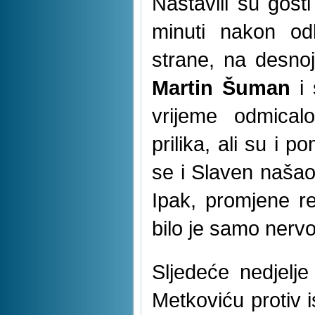
Nastavili su gost
minuti nakon odl
strane, na desnoj
Martin Šuman
i 
vrijeme odmicalo
prilika, ali su i p
se i Slaven našao u
Ipak, promjene rez
bilo je samo nerv
Sljedeće nedjelj
Metkoviću protiv