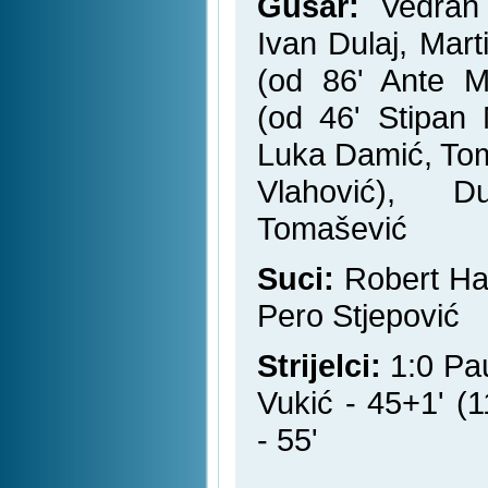
Gusar:
Vedran 
Ivan Dulaj, Mar
(od 86' Ante Ma
(od 46' Stipan 
Luka Damić, To
Vlahović), D
Tomašević
Suci:
Robert Hau
Pero Stjepović
Strijelci:
1:0 Pau
Vukić - 45+1' (
- 55'