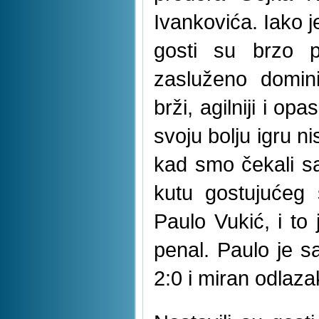
Ivankovića. Iako j
gosti su brzo p
zasluženo domini
brži, agilniji i op
svoju bolju igru nis
kad smo čekali s
kutu gostujućeg 
Paulo Vukić, i to
penal. Paulo je s
2:0 i miran odlaz