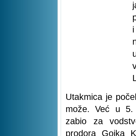
Utakmica je poče
može. Već u 5.
zabio za vodstv
prodora Gojka K