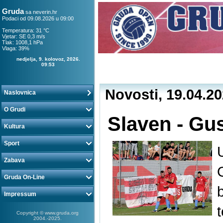
Gruda
sa
neverin.hr
Podaci od 09.08.2026 u 09:00
Temperatura: 31 °C
Vjetar: SE 0,3 m/s
Tlak: 1008,1 hPa
Vlaga: 39%
nedjelja, 9. kolovoz, 2026.
09:53
Novosti, 19.04.2
Naslovnica
O Grudi
Slaven - Gus
Kultura
Sport
Zabava
Gruda On-Line
Impressum
Copyright © www.gruda.org
2004.-2025.