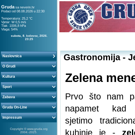
Gruda
sa
neverin.hr
Podaci od 08.08.2026 u 22:30
Temperatura: 25,2 °C
Vjetar: W 0,5 m/s
Tlak: 1006,8 hPa
Vlaga: 54%
subota, 8. kolovoz, 2026.
23:25
Gastronomija - J
Naslovnica
O Grudi
Zelena mene
Kultura
Sport
Prvo što nam p
Zabava
napamet kad
Gruda On-Line
Impressum
sjetimo tradicion
Copyright © www.gruda.org
kuhinje je -
ze
2004.-2025.