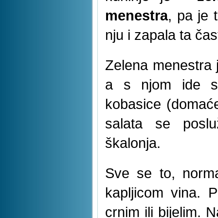
menestra
, pa je 
nju i zapala ta čas
Zelena menestra j
a s njom ide sl
kobasice (domaće,
salata se posluž
škalonja.
Sve se to, norma
kapljicom vina. 
crnim ili bijelim.