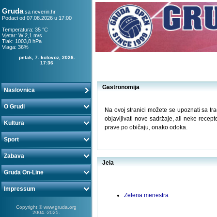
Gruda
sa
neverin.hr
Podaci od 07.08.2026 u 17:00
Temperatura: 35 °C
Vjetar: W 2,1 m/s
Tlak: 1003,8 hPa
Vlaga: 36%
petak, 7. kolovoz, 2026.
17:36
Gastronomija
Naslovnica
O Grudi
Na ovoj stranici možete se upoznati sa tr
objavljivati nove sadržaje, ali neke recep
Kultura
prave po običaju, onako odoka.
Sport
Zabava
Jela
Gruda On-Line
Impressum
Zelena menestra
Copyright © www.gruda.org
2004.-2025.