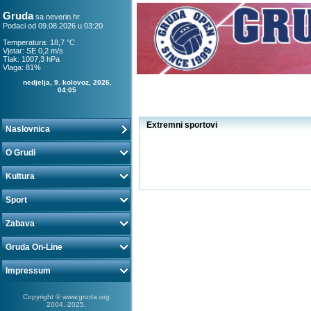
Gruda
sa
neverin.hr
Podaci od 09.08.2026 u 03:20
Temperatura: 18,7 °C
Vjetar: SE 0,2 m/s
Tlak: 1007,3 hPa
Vlaga: 81%
nedjelja, 9. kolovoz, 2026.
04:05
Extremni sportovi
Naslovnica
O Grudi
Kultura
Sport
Zabava
Gruda On-Line
Impressum
Copyright © www.gruda.org
2004.-2025.